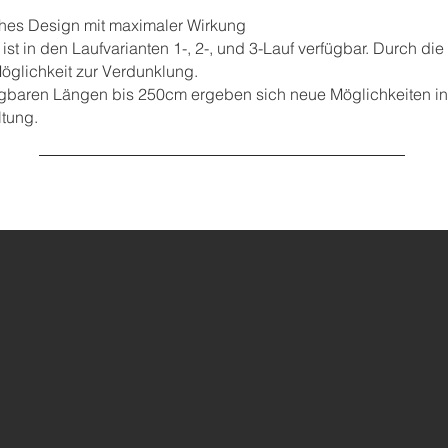
ches Design mit maximaler Wirkung
 ist in den Laufvarianten 1-, 2-, und 3-Lauf verfügbar. Durch di
Möglichkeit zur Verdunklung.
ügbaren Längen bis 250cm ergeben sich neue Möglichkeiten in 
ltung.