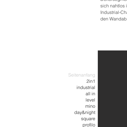
sich nahtlos 
Industrial-Ch
den Wandab
Seitenanfang
2in1
industrial
all in
level
mino
day&night
square
profilo