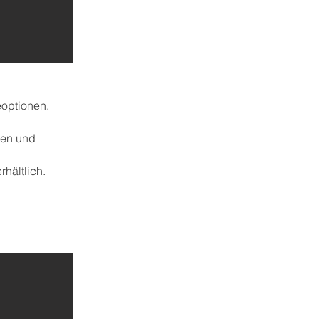
geoptionen.
len und
rhältlich.