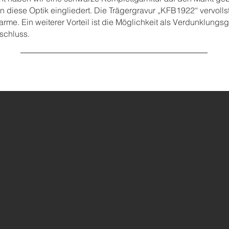
in diese Optik eingliedert. Die Trägergravur „KFB1922“ vervoll
arme. Ein weiterer Vorteil ist die Möglichkeit als Verdunklungsg
schluss.