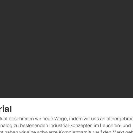
rial
strial beschreiten wir neue Wege, indem wir uns an althergebr
 Analog zu bestehenden Industrial-konzepten im Leuchten- und
 haben wir eine schwarze Komplettgarnitur auf den Markt geb