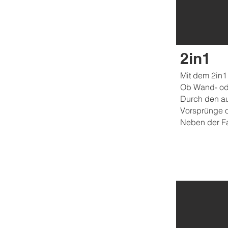
2in1
Mit dem 2in1
Ob Wand- ode
Durch den au
Vorsprünge o
Neben der Far